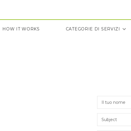
Vai
al
contenuto
HOW IT WORKS
CATEGORIE DI SERVIZI
HOW IT WORKS