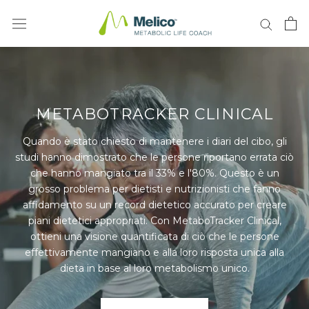
Vai
al
contenuto
METABOTRACKER CLINICAL
Quando è stato chiesto di mantenere i diari del cibo, gli
studi hanno dimostrato che le persone riportano errata ciò
che hanno mangiato tra il 33% e l'80%. Questo è un
grosso problema per dietisti e nutrizionisti che fanno
affidamento su un record dietetico accurato per creare
piani dietetici appropriati. Con MetaboTracker Clinical,
ottieni una visione quantificata di ciò che le persone
effettivamente mangiano e alla loro risposta unica alla
dieta in base al loro metabolismo unico.