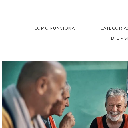
Saltar
al
contenido
CÓMO FUNCIONA
CATEGORÍAS
BTB - 
CÓMO FUNCIONA
BTB - 